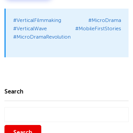
#VerticalFilmmaking #MicroDrama
#VerticalWave #MobileFirstStories
#MicroDramaRevolution
Search
Search