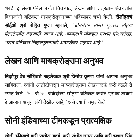
शेवटी झालेल्या पॅनेल चर्चेत चित्रपट, लेखन आणि तंत्रज्ञान क्षेत्रातील
दिग्गजांनी वर्टिकल मायक्रोड्रामाच्या भविष्यावर चर्चा केली.
रीलॉइडचे
सीईओ श्री रोहित गुप्ता म्हणाले
,
“चीननंतर भारत पुढच्या मोठ्या
एंटरटेनमेंट वेव्हसाठी सज्ज आहे. अब्जावधी मोबाईल प्रथम प्रेक्षकांसह,
भारत वर्टिकल रिव्होल्यूशनमध्ये आघाडीवर राहणार आहे.”
लेखन आणि मायक्रोड्रामा अनुभव
मिर्झापूर वेब सीरिजचे सहलेखक श्री विनीत कृष्णा
यांनी आपला अनुभव
सांगितला. त्यांनी ओटीटीपासून मायक्रोड्रामा लेखनाकडे कसे वळले ते
स्पष्ट केले.
“
60 से 90 सेकंदांच्या छोट्या वर्टिकल कथेत प्रभाव टाकणे
हे आव्हान असून संधी देखील आहे,
”
असे त्यांनी नमूद केले.
सोनी इंडियाच्या टीमकडून प्रात्यक्षिक
सोनी इंडियाचे श्री सुनील गवई, श्री संधीव नायर आणि श्री इशान सिंग