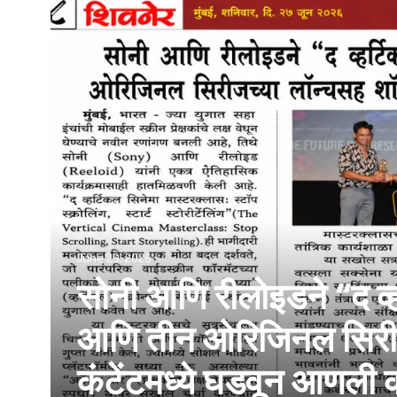
June 29, 2026
सोनी आणि रीलोइडने “द व्ह
आणि तीन ओरिजिनल सिरीजच
कंटेंटमध्ये घडवून आणली क