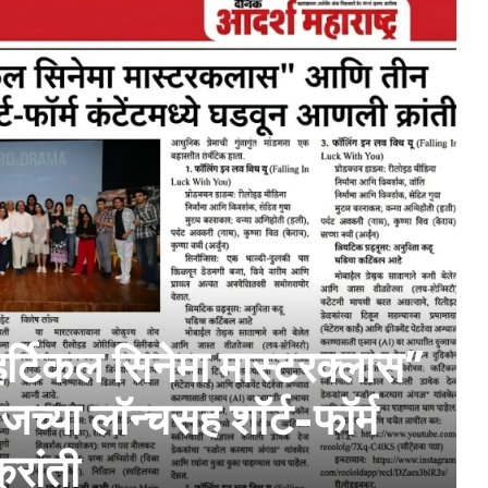
र्टिकल सिनेमा मास्टरक्लास”
्या लॉन्चसह शॉर्ट-फॉर्म
्रांती