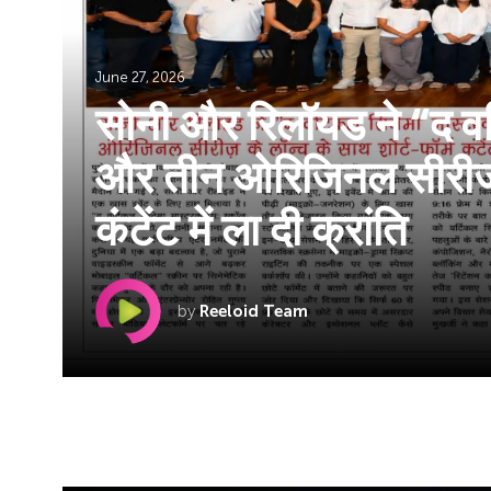
June 27, 2026
सोनी और रिलॉयड ने “द वर
और तीन ओरिजिनल सीरीज के
कंटेंट में ला दी क्रांति
by
Reeloid Team