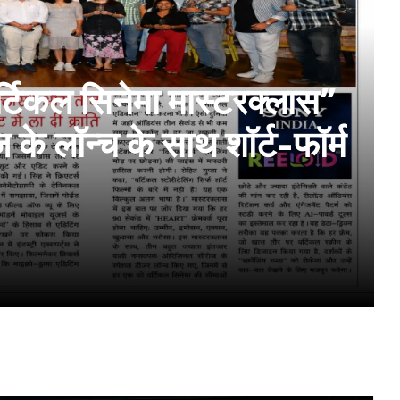
्टिकल सिनेमा मास्टरक्लास”
 लॉन्च के साथ शॉर्ट-फॉर्म