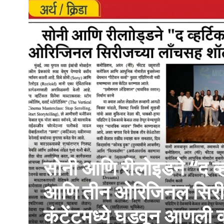
June 28, 2026
सोनी आणि रीलोइडने “द व्ह
आणि तीन ओरिजिनल सिरीजच
कंटेंटमध्ये घडवून आणली क