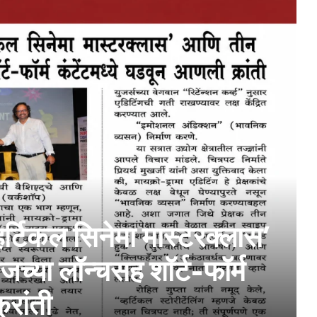
र्टिकल सिनेमा मास्टरक्लास’
्या लॉन्चसह शॉर्ट-फॉर्म
्रांती