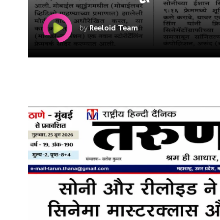
by
Reeloid Team