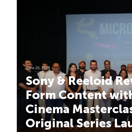
June 26, 2026
Sony & Reeloid Re
Form Content with
Cinema Masterclas
Original Series L