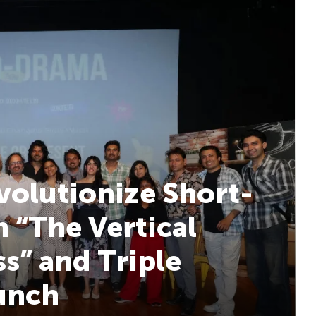
volutionize Short-
 “The Vertical
s” and Triple
aunch