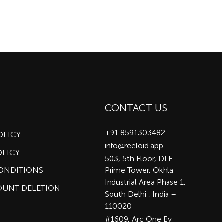
CONTACT US
+91 8591303482
OLICY
info@reeloid.app
OLICY
503, 5th Floor, DLF
CONDITIONS
Prime Tower, Okhla
Industrial Area Phase 1,
OUNT DELETION
South Delhi , India –
110020
#1609, Arc One By